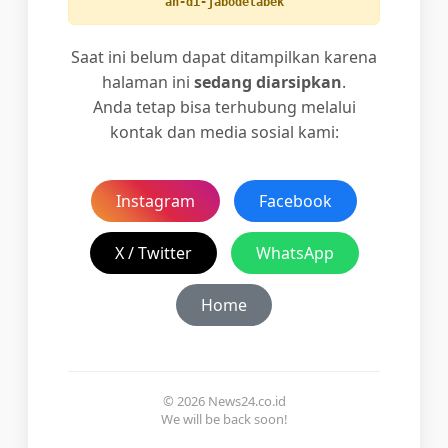
an-di-jabodetabek
Saat ini belum dapat ditampilkan karena
halaman ini
sedang diarsipkan
.
Anda tetap bisa terhubung melalui
kontak dan media sosial kami:
Instagram
Facebook
X / Twitter
WhatsApp
Home
© 2026 News24.co.id
We will be back soon!