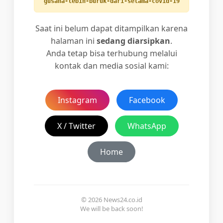
gusaha-lebih-buruk-dari-selama-covid-19
Saat ini belum dapat ditampilkan karena
halaman ini
sedang diarsipkan
.
Anda tetap bisa terhubung melalui
kontak dan media sosial kami:
Instagram
Facebook
X / Twitter
WhatsApp
Home
© 2026 News24.co.id
We will be back soon!