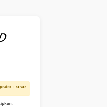
gunakan-3-strate
sipkan
.