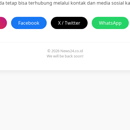
a tetap bisa terhubung melalui kontak dan media sosial k
Facebook
X / Twitter
WhatsApp
© 2026 News24.co.id
We will be back soon!