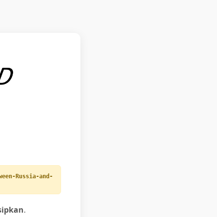
ween-Russia-and-
sipkan
.