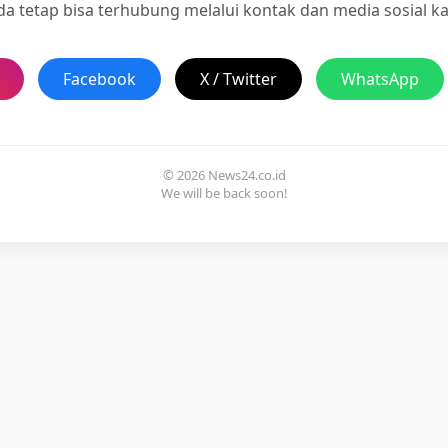
a tetap bisa terhubung melalui kontak dan media sosial k
Facebook
X / Twitter
WhatsApp
© 2026 News24.co.id
We will be back soon!