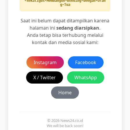
-Sekaligus-Membangun-Bonding-dengan-Oran
g-Tua
Saat ini belum dapat ditampilkan karena
halaman ini
sedang diarsipkan
.
Anda tetap bisa terhubung melalui
kontak dan media sosial kami:
Instagram
Facebook
X / Twitter
WhatsApp
Home
© 2026 News24.co.id
We will be back soon!