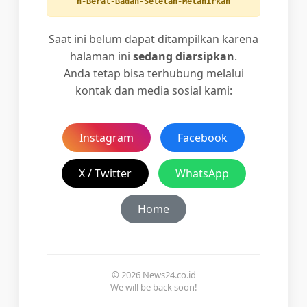
n-Berat-Badan-Setelah-Melahirkan
Saat ini belum dapat ditampilkan karena
halaman ini
sedang diarsipkan
.
Anda tetap bisa terhubung melalui
kontak dan media sosial kami:
Instagram
Facebook
X / Twitter
WhatsApp
Home
© 2026 News24.co.id
We will be back soon!